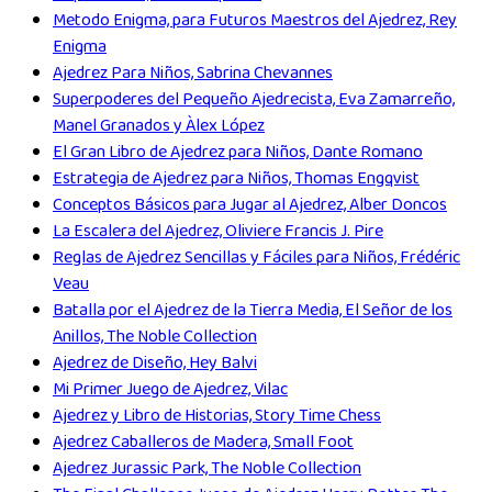
Metodo Enigma, para Futuros Maestros del Ajedrez, Rey
Enigma
Ajedrez Para Niños, Sabrina Chevannes
Superpoderes del Pequeño Ajedrecista, Eva Zamarreño,
Manel Granados y Àlex López
El Gran Libro de Ajedrez para Niños, Dante Romano
Estrategia de Ajedrez para Niños, Thomas Engqvist
Conceptos Básicos para Jugar al Ajedrez, Alber Doncos
La Escalera del Ajedrez, Oliviere Francis J. Pire
Reglas de Ajedrez Sencillas y Fáciles para Niños, Frédéric
Veau
Batalla por el Ajedrez de la Tierra Media, El Señor de los
Anillos, The Noble Collection
Ajedrez de Diseño, Hey Balvi
Mi Primer Juego de Ajedrez, Vilac
Ajedrez y Libro de Historias, Story Time Chess
Ajedrez Caballeros de Madera, Small Foot
Ajedrez Jurassic Park, The Noble Collection