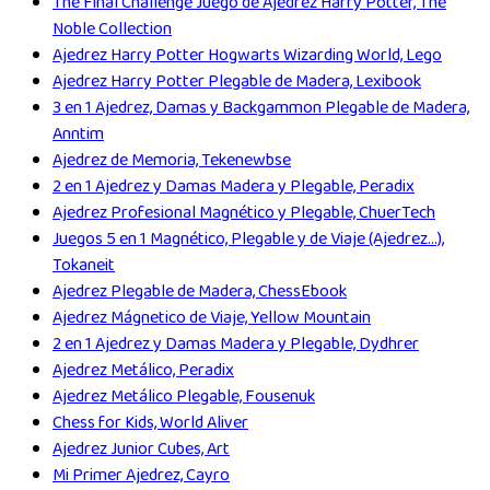
The Final Challenge Juego de Ajedrez Harry Potter, The
Noble Collection
Ajedrez Harry Potter Hogwarts Wizarding World, Lego
Ajedrez Harry Potter Plegable de Madera, Lexibook
3 en 1 Ajedrez, Damas y Backgammon Plegable de Madera,
Anntim
Ajedrez de Memoria, Tekenewbse
2 en 1 Ajedrez y Damas Madera y Plegable, Peradix
Ajedrez Profesional Magnético y Plegable, ChuerTech
Juegos 5 en 1 Magnético, Plegable y de Viaje (Ajedrez...),
Tokaneit
Ajedrez Plegable de Madera, ChessEbook
Ajedrez Mágnetico de Viaje, Yellow Mountain
2 en 1 Ajedrez y Damas Madera y Plegable, Dydhrer
Ajedrez Metálico, Peradix
Ajedrez Metálico Plegable, Fousenuk
Chess for Kids, World Aliver
Ajedrez Junior Cubes, Art
Mi Primer Ajedrez, Cayro