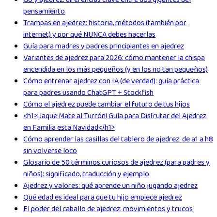
pensamiento
Trampas en ajedrez: historia, métodos (también por
internet) y por qué NUNCA debes hacerlas
Guía para madres y padres principiantes en ajedrez
Variantes de ajedrez para 2026: cómo mantener la chispa
encendida en los más pequeños (y en los no tan pequeños)
Cómo entrenar ajedrez con IA (de verdad): guía práctica
para padres usando ChatGPT + Stockfish
Cómo el ajedrez puede cambiar el futuro de tus hijos
<h1>¡Jaque Mate al Turrón! Guía para Disfrutar del Ajedrez
en Familia esta Navidad</h1>
Cómo aprender las casillas del tablero de ajedrez: de a1 a h8
sin volverse loco
Glosario de 50 términos curiosos de ajedrez (para padres y
niños): significado, traducción y ejemplo
Ajedrez y valores: qué aprende un niño jugando ajedrez
Qué edad es ideal para que tu hijo empiece ajedrez
El poder del caballo de ajedrez: movimientos y trucos