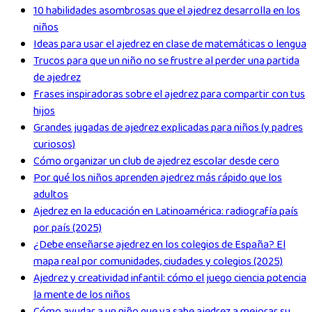
10 habilidades asombrosas que el ajedrez desarrolla en los
niños
Ideas para usar el ajedrez en clase de matemáticas o lengua
Trucos para que un niño no se frustre al perder una partida
de ajedrez
Frases inspiradoras sobre el ajedrez para compartir con tus
hijos
Grandes jugadas de ajedrez explicadas para niños (y padres
curiosos)
Cómo organizar un club de ajedrez escolar desde cero
Por qué los niños aprenden ajedrez más rápido que los
adultos
Ajedrez en la educación en Latinoamérica: radiografía país
por país (2025)
¿Debe enseñarse ajedrez en los colegios de España? El
mapa real por comunidades, ciudades y colegios (2025)
Ajedrez y creatividad infantil: cómo el juego ciencia potencia
la mente de los niños
Cómo ayudar a un niño que ya sabe ajedrez a mejorar su