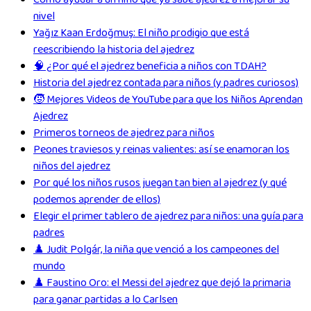
nivel
Yağız Kaan Erdoğmuş: El niño prodigio que está
reescribiendo la historia del ajedrez
🧠 ¿Por qué el ajedrez beneficia a niños con TDAH?
Historia del ajedrez contada para niños (y padres curiosos)
🧒 Mejores Videos de YouTube para que los Niños Aprendan
Ajedrez
Primeros torneos de ajedrez para niños
Peones traviesos y reinas valientes: así se enamoran los
niños del ajedrez
Por qué los niños rusos juegan tan bien al ajedrez (y qué
podemos aprender de ellos)
Elegir el primer tablero de ajedrez para niños: una guía para
padres
♟️ Judit Polgár, la niña que venció a los campeones del
mundo
♟️ Faustino Oro: el Messi del ajedrez que dejó la primaria
para ganar partidas a lo Carlsen