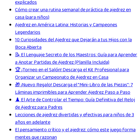
explicados
Cómo crear una rutina semanal de práctica de ajedrez en
casa (para niños)
Ajedrez en América Latina: Historias y Campeones
Legendarios
10 Curiosidades del Ajedrez que Dejarán a tus Hijos con la
Boca Abierta
📝 El Lenguaje Secreto de los Maestros: Guía para Aprender
a Anotar Partidas de Ajedrez (Planilla Incluida)
🏆 ¡Torneo en el Salón! Descarga el Kit Profesional para
Organizar un Campeonato de Ajedrez en Casa
🎁 ¡Nuevo Regalo! Descarga el "Mini-Libro de las Piezas": 7
Láminas imprimibles para Aprender Ajedrez Paso a Paso
♟️ El Arte de Controlar el Tiempo: Guía Definitiva del Reloj
de Ajedrez para Padres
Lecciones de ajedrez divertidas y efectivas para niños de 3
años en adelante
El pensamiento crítico y el ajedrez: cómo este juego forma
mentes que razonan