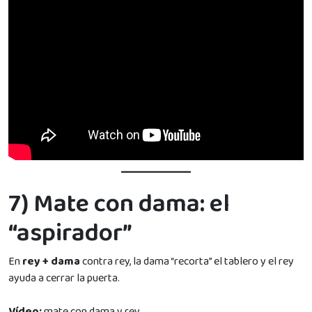
7) Mate con dama: el
“aspirador”
En
rey + dama
contra rey, la dama “recorta” el tablero y el rey
ayuda a cerrar la puerta.
Vídeo:
mate con dama y rey