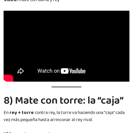
8) Mate con torre: la “caja”
En
rey + torre
contra rey, la torre va haciendo una “caja” cada
vez más pequeña hasta arrinconar al rey rival.