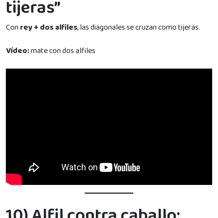
tijeras”
Con
rey + dos alfiles
, las diagonales se cruzan como tijeras.
Vídeo:
mate con dos alfiles
10) Alfil contra caballo: