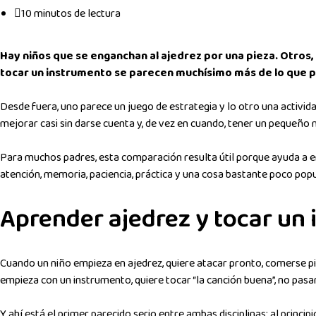
10 minutos de lectura
Hay niños que se enganchan al ajedrez por una pieza. Otros, 
tocar un instrumento se parecen muchísimo más de lo que 
Desde fuera, uno parece un juego de estrategia y lo otro una activida
mejorar casi sin darse cuenta y, de vez en cuando, tener un pequeño m
Para muchos padres, esta comparación resulta útil porque ayuda a en
atención, memoria, paciencia, práctica y una cosa bastante poco popula
Aprender ajedrez y tocar un
Cuando un niño empieza en ajedrez, quiere atacar pronto, comerse p
empieza con un instrumento, quiere tocar “la canción buena”, no pasa
Y ahí está el primer parecido serio entre ambas disciplinas: al princip