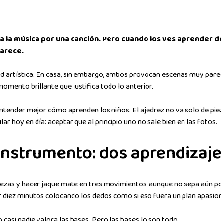
a la música por una canción. Pero cuando los ves aprender de
parece.
d artística. En casa, sin embargo, ambos provocan escenas muy parecid
omento brillante que justifica todo lo anterior.
tender mejor cómo aprenden los niños. El ajedrez no va solo de piez
r hoy en día: aceptar que al principio uno no sale bien en las fotos.
 instrumento: dos aprendizaj
iezas y hacer jaque mate en tres movimientos, aunque no sepa aún po
r diez minutos colocando los dedos como si eso fuera un plan apasion
io casi nadie valora las bases. Pero las bases lo son todo.