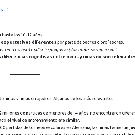
iñas”
s
hasta los 10-12 años.
r
expectativas diferentes
por parte de padres o profesores.
er niña no está mal”
o
“si juegas así, los niños se van a reír”
.
s diferencias cognitivas entre niños y niñas no son relevante
 niños y niñas en ajedrez. Algunos de los más relevantes:
e 2 millones de partidas de menores de 14 años, no encontraron difere
do el nivel de entrenamiento era similar.
000 partidas de torneos escolares en Alemania, las niñas tenían un
ju
ás riesgos
, pero eso no significaba mejor o peor juego, sino
estilos