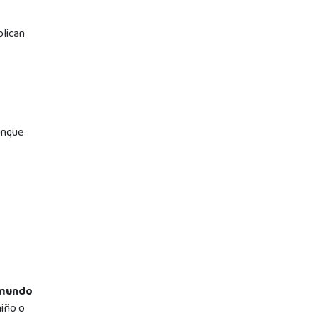
plican
Aunque
 mundo
niño o