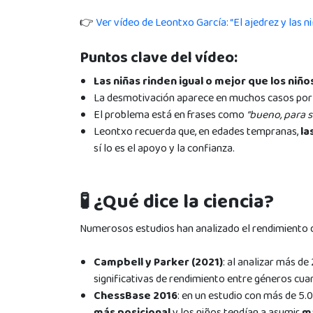
👉
Ver vídeo de Leontxo García: “El ajedrez y las n
Puntos clave del vídeo:
Las niñas rinden igual o mejor que los niño
La desmotivación aparece en muchos casos po
El problema está en frases como
“bueno, para s
Leontxo recuerda que, en edades tempranas,
la
sí lo es el apoyo y la confianza.
🧪 ¿Qué dice la ciencia?
Numerosos estudios han analizado el rendimiento de
Campbell y Parker (2021)
: al analizar más d
significativas de rendimiento entre géneros cuan
ChessBase 2016
: en un estudio con más de 5.
más posicional
y los niños tendían a asumir
m