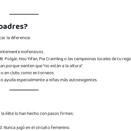
 padres?
r la diferencia:
arentemente inofensivos.
dit Polgár, Hou Yifan, Pia Cramling o las campeonas locales de tu regi
n porque sienten que “no están a la altura”.
nto en clubs como en torneos.
sto ayuda especialmente a niñas más autoexigentes.
la élite lo han hecho con pasos firmes:
. Nunca jugó en el circuito femenino.